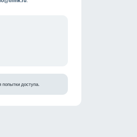
nfo@tnmk.ru
.
 попытки доступа.