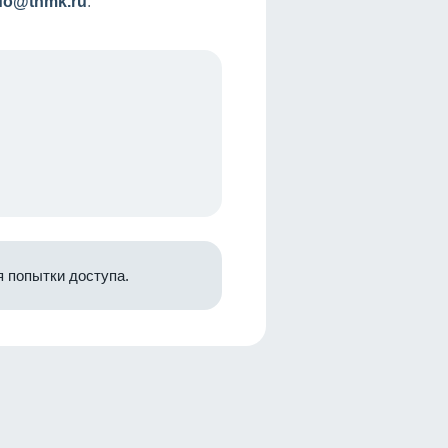
nfo@tnmk.ru
.
 попытки доступа.