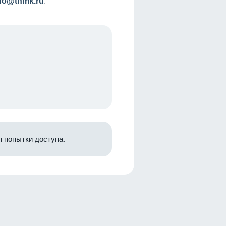
nfo@tnmk.ru
.
 попытки доступа.