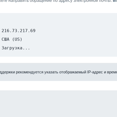
ете направить обращение по адресу электронной почты:
i
216.73.217.69
США (US)
Загрузка...
ддержки рекомендуется указать отображаемый IP-адрес и время