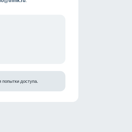
nfo@tnmk.ru
.
 попытки доступа.