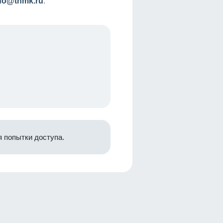
nfo@tnmk.ru
.
 попытки доступа.